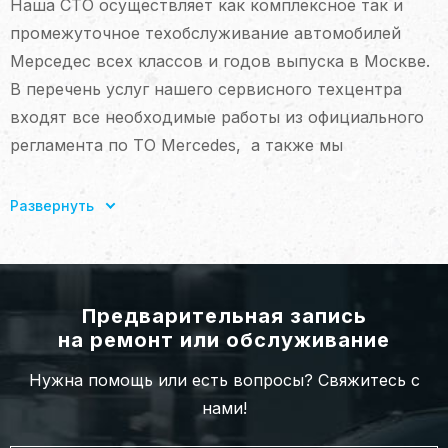
Наша СТО осуществляет как комплексное так и
промежуточное техобслуживание автомобилей
Мерседес всех классов и годов выпуска в Москве.
В перечень услуг нашего сервисного техцентра
входят все необходимые работы из официального
регламента по ТО Mercedes, а также мы
предлагаем дополнительные виды услуг – мойку
авто, уход за лакокрасочным покрытием,
Развернуть
химчистку салона. В нашем сервисе вы можете
выбрать любые дополнительные услуги входящие в
техобслуживание, или сделать только замену
масла в ДВС и всех фильтров.
Предварительная запись
на ремонт или обслуживание
Мы предлагаем несколько вариантов расходных
Нужна помощь или есть вопросы? Свяжитесь с
материалов — оригинальные запчасти либо их
нами!
контрактные аналоги. Независимо от сложности