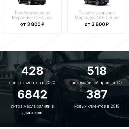
Техобслуживание
Техобслуживание
Мерседес CL-Класс
Мерседес GLE Coupe
от 3 800
от 3 800
p
p
428
518
новых клиентов в 2020
автомобилей прошли ТО
6842
387
литра масла залили в
новых клиентов в 2019
двигатели