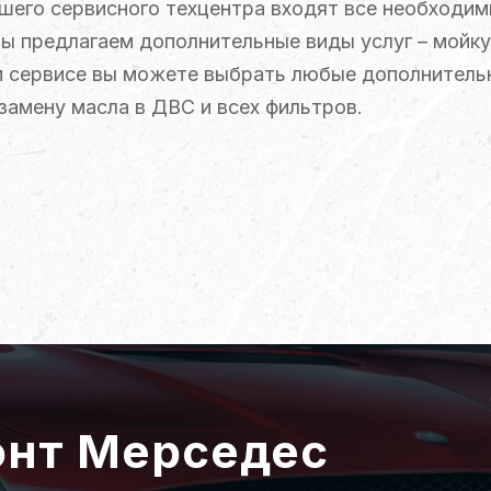
ашего сервисного техцентра входят все необходи
мы предлагаем дополнительные виды услуг – мойку
м сервисе вы можете выбрать любые дополнитель
замену масла в ДВС и всех фильтров.
асходных материалов — оригинальные запчасти ли
сделаем обслуживание вашего Мерседеса высокок
ы выполненных работ нами предоставляется гарант
онт Мерседес