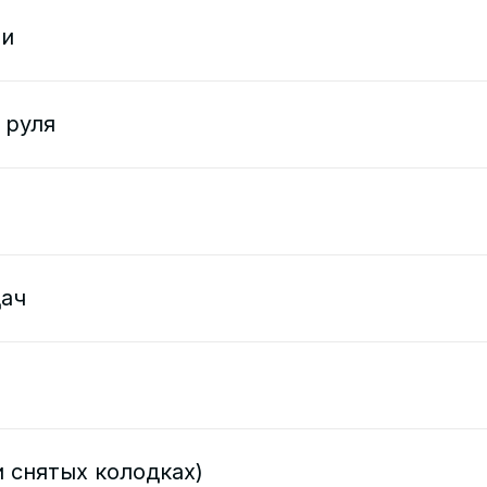
ти
 руля
дач
 снятых колодках)