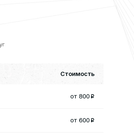
уг
Стоимость
от 800
p
от 600
p