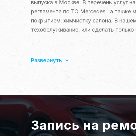
выпуска в Москве. В перечень услуг н
регламента по ТО Mercedes, а также 
покрытием, химчистку салона. В наше
техобслуживание, или сделать только 
Мы предлагаем несколько вариантов р
Независимо от сложности работ, мы 
Развернуть
профессиональном уровне. На все вид
Запись на рем