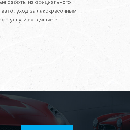
мые работы из официального
 авто, уход за лакокрасочным
ные услуги входящие в
бо их контрактные аналоги.
ачественно и на высоком
ия — 1 год.