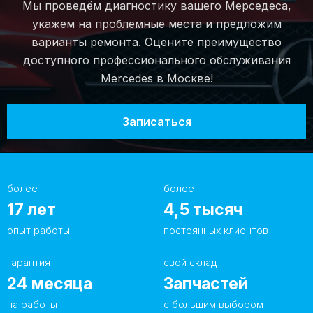
Мы проведём диагностику вашего Мерседеса,
Мы предлагаем несколько вариантов расходных
укажем на проблемные места и предложим
материалов — оригинальные запчасти либо их
варианты ремонта. Оцените преимущество
контрактные аналоги. Независимо от сложности
доступного профессионального обслуживания
работ, мы сделаем обслуживание вашего
Mercedes в Москве!
Мерседеса высококачественно и на высоком
профессиональном уровне. На все виды
Записаться
выполненных работ нами предоставляется
гарантия — 1 год.
более
более
17
лет
4,5
тысяч
опыт работы
постоянных клиентов
гарантия
свой склад
24
месяца
Запчастей
на работы
с большим выбором