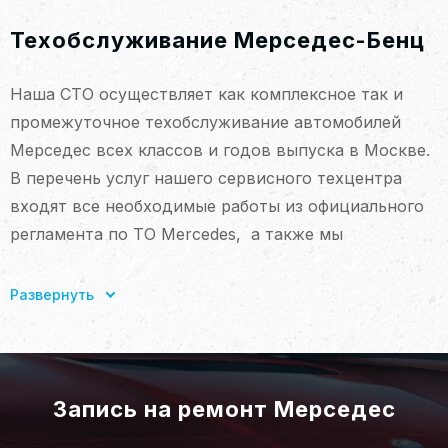
Техобслуживание Мерседес-Бенц
Наша СТО осуществляет как комплексное так и
промежуточное техобслуживание автомобилей
Мерседес всех классов и годов выпуска в Москве.
В перечень услуг нашего сервисного техцентра
входят все необходимые работы из официального
регламента по ТО Mercedes, а также мы
предлагаем дополнительные виды услуг – мойку
авто, уход за лакокрасочным покрытием,
Развернуть
химчистку салона. В нашем сервисе вы можете
выбрать любые дополнительные услуги входящие в
техобслуживание, или сделать только замену
масла в ДВС и всех фильтров.
Запись на ремонт Мерседес