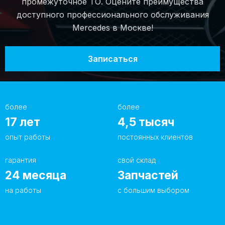
промежуточное ТО. Оцените преимущества
работ, мы сделаем обслуживание вашего
доступного профессионального обслуживания
Мерседеса высококачественно и на высоком
Mercedes в Москве!
профессиональном уровне. На все виды
выполненных работ нами предоставляется
Записаться
гарантия — 1 год.
более
более
17
лет
4,5
тысяч
опыт работы
постоянных клиентов
гарантия
свой склад
24
месяца
Запчастей
на работы
с большим выбором