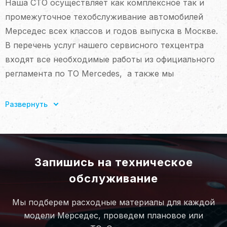
Наша СТО осуществляет как комплексное так и
промежуточное техобслуживание автомобилей
Мерседес всех классов и годов выпуска в Москве.
В перечень услуг нашего сервисного техцентра
входят все необходимые работы из официального
регламента по ТО Mercedes, а также мы
предлагаем дополнительные виды услуг – мойку
авто, уход за лакокрасочным покрытием,
Развернуть
химчистку салона. В нашем сервисе вы можете
выбрать любые дополнительные услуги входящие в
техобслуживание, или сделать только замену
масла в ДВС и всех фильтров.
Запишись на техническое
обслуживание
Мы предлагаем несколько вариантов расходных
материалов — оригинальные запчасти либо их
Мы подберем расходные материалы для каждой
модели Мерседес, проведем плановое или
контрактные аналоги. Независимо от сложности