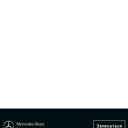
контрактные аналоги. Независимо от сложности
работ, мы сделаем обслуживание вашего
Мерседеса высококачественно и на высоком
профессиональном уровне. На все виды
выполненных работ нами предоставляется
гарантия — 1 год.
Записаться