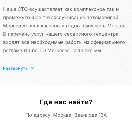
Наша СТО осуществляет как комплексное так и
промежуточное техобслуживание автомобилей
Мерседес всех классов и годов выпуска в Москве.
В перечень услуг нашего сервисного техцентра
входят все необходимые работы из официального
регламента по ТО Mercedes, а также мы
предлагаем дополнительные виды услуг – мойку
авто, уход за лакокрасочным покрытием,
Развернуть
химчистку салона. В нашем сервисе вы можете
выбрать любые дополнительные услуги входящие в
техобслуживание, или сделать только замену
масла в ДВС и всех фильтров.
Где нас найти?
По адресу: Москва, Вавилова 13А
Мы предлагаем несколько вариантов расходных
материалов — оригинальные запчасти либо их