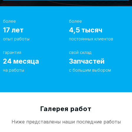
гарантия — 1 год.
более
более
17
лет
4,5
тысяч
опыт работы
постоянных клиентов
гарантия
свой склад
24
месяца
Запчастей
на работы
с большим выбором
Галерея работ
Ниже представлены наши последние работы